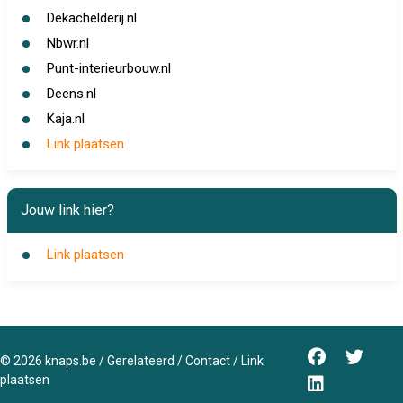
Dekachelderij.nl
Nbwr.nl
Punt-interieurbouw.nl
Deens.nl
Kaja.nl
Link plaatsen
Jouw link hier?
Link plaatsen
©
2026
knaps.be
/
Gerelateerd
/
Contact
/
Link
plaatsen