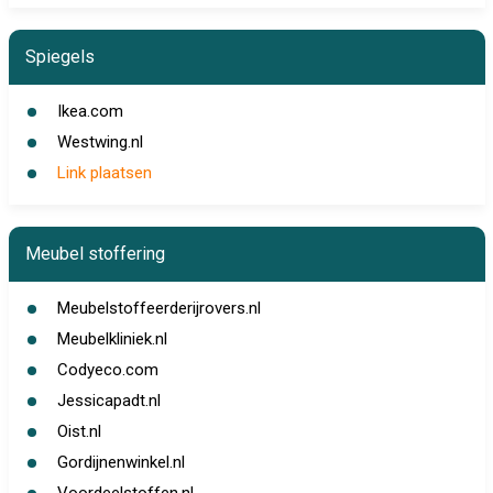
Spiegels
Ikea.com
Westwing.nl
Link plaatsen
Meubel stoffering
Meubelstoffeerderijrovers.nl
Meubelkliniek.nl
Codyeco.com
Jessicapadt.nl
Oist.nl
Gordijnenwinkel.nl