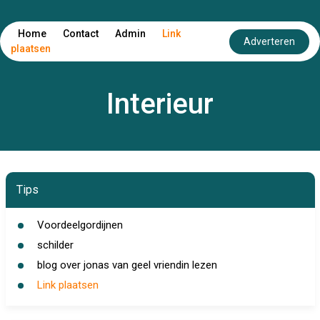
Home
Contact
Admin
Link
Adverteren
plaatsen
Interieur
Tips
Voordeelgordijnen
schilder
blog over jonas van geel vriendin lezen
Link plaatsen